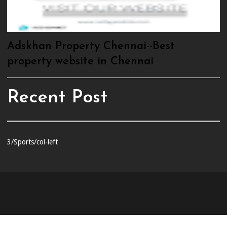
Adskhan Property Chennai--Best
property website in Chennai
Recent Post
3/Sports/col-left