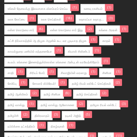
(1)
(1)
உங்கள் தேவைக்கு இலவசமாக விளம்பரம் செய்ய
உணவு ரகசியம்
(1)
(18)
(3)
உலக கோப்பை
உலக செய்திகள்
உஷாரய்யா உஷாரு...
(6)
(2)
(1)
என்ன கொடுமை சார்
என்ன கொடுமை சார் இது
கங்கை அமரன்
(1)
(1)
கட்சி நிர்வாகத்தில் ஆ திமுக அருகில் கூட வர முடியாத திமுக
காதல்
(1)
(1)
காவல்துறை பணியில் எத்தனையோ
கியாஸ் சிலிண்டர்
(1)
கூவம். உங்களை இணைத்துக்கொள்ள உங்களை அன்புடன் வரவேற்கிறோம்
(1)
(1)
(1)
(1)
சாதி
சிரியப் போர்
சிவாஜியின் வரலாறு
சினிமா
(1)
(1)
(2)
சேமிப்பு
சோலார் ஸ்பிரேயர்!
தமிழ் ரியல் எஸ்டேட் செய்திகள்
(2)
(8)
(2)
தமிழ் ஆன்மிகம்
தமிழ் சினிமா
தமிழ் செய்திகள்
(1)
(2)
(3)
தமிழ் வாஸ்து
தமிழ் வாஸ்து ஆலோசனை
தமிழக ரியல் எஸ்டேட்
(2)
(3)
(5)
தமிழச்சி‬
தீவிரவாதம்
நடிகர் அஜித்
(1)
(1)
நம்பிக்கை நட்சத்திரம்
நிகழ்வுகள்
(1)
(11)
நோட்டுகளின் மதிப்பு செல்லாது நாம் கவனிக்க வேண்டியவை :
பாலியல்