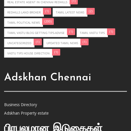
(1)
REAL ESTATE AGENT IN CHENNAI REDHILLS
(1)
(2)
REDHILLS LAND BROKER
TAMIL LATEST NEWS
(200)
TAMIL POLITICAL NEWS
(1)
(1)
TAMIL VASTU BLOG GETTING TIPS-ADVISE
TAMIL VASTU TIPS
(1)
(1)
UNCATEGORIZED
UPDATED TAMIL NEWS
(1)
VASTU TIPS HOUSE DIRECTION
Adskhan Chennai
Business Directory
Adskhan Property estate
பிரபலமான இடுகைகள்