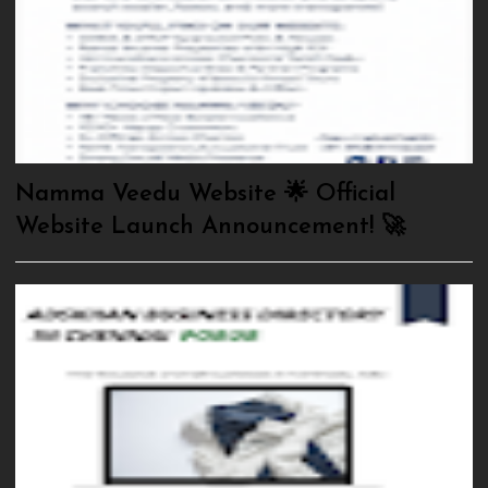
Namma Veedu Website 🌟 Official
Website Launch Announcement! 🚀