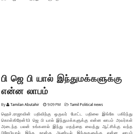
பி ஜெ பி யால் இந்துமக்களுக்கு
என்ன லாபம்
By
Tamilan Abutahir
9:09 PM
Tamil Political news
ஹெச்.ராஜாவின் பதிவிற்கு ஒருவர் போட்ட பதிலை இங்கே பகிர்ந்து
கொள்கிறேன்!பி ஜெ பி யால் இந்துமக்களுக்கு என்ன லாபம் அவர்கள்
அடைந்த பலன் உங்களால் இந்து மதத்தை வைத்து ஆட்சிக்கு வந்த
பிஜேபியால் இந்த நான்கு ஆண்டில் இந்துகளுக்கு என்ன லாபம்