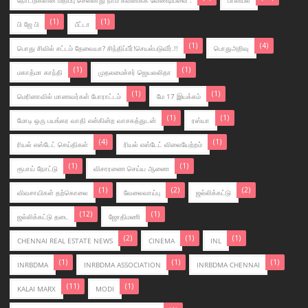
(1)
(1)
பி ஜே பி
பீட்டா
(1)
(4)
பொது சிவில் சட்டம் தேவையா? சிந்திப்பீர்!செயல்படுவீர்.!!
பொதுஅறிவு
(1)
(1)
மகாத்மா காந்தி
முதலமைச்சர் ஜெயலலிதா
(1)
(1)
மெரினாவில் மாணவர்கள் போராட்டம்
மே 17 இயக்கம்
(1)
(1)
மோடி ஒரு பயங்கர வாதி என்கின்ற வாசகத்துடன்
ரஸ்யா
(4)
(1)
ரியல் எஸ்டேட் செய்திகள்
ரியல் எஸ்டேட் விலையேற்றம்
(1)
(1)
ரூபாய் நோட்டு
விசாரணை செய்ய ஆணை
(1)
(2)
(2)
விவசாயிகள் தற்கொலை
வேலைவாய்பு
ஜ‌ல்லிக்க‌ட்டு
(12)
(1)
ஜல்லிக்கட்டு தடை
ஜோதிமணி
(2)
(1)
(1)
CHENNAI REAL ESTATE NEWS
CINEMA
INL
(1)
(1)
(1)
INRBDMA
INRBDMA ASSOCIATION
INRBDMA CHENNAI
(11)
(1)
KALAI MARX
MODI