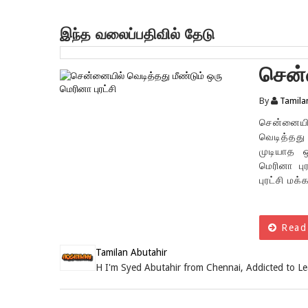
இந்த வலைப்பதிவில் தேடு
சென்
ஒரு ம
By
Tamila
சென்னையி
வெடித்தது
முடியாத ஒ
மெரினா பு
புரட்சி மக்
Read
Tamilan Abutahir
H I'm Syed Abutahir from Chennai, Addicted to L