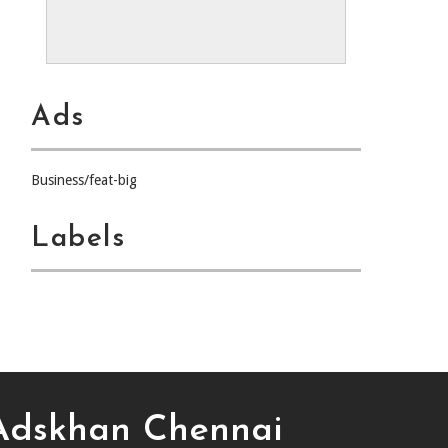
Ads
Business/feat-big
Labels
Adskhan Chennai