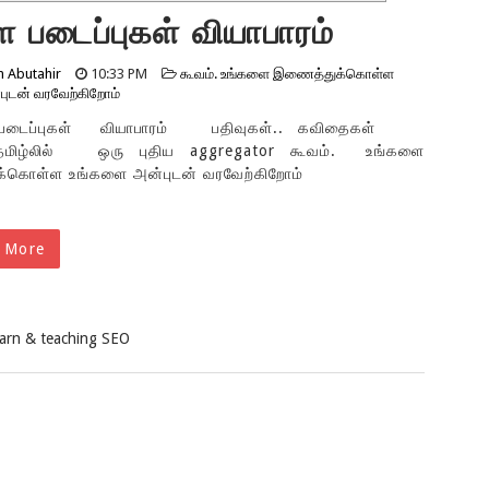
ள படைப்புகள் வியாபாரம்
ுகள்.. கவிதைகள் இணைக்க
n Abutahir
10:33 PM
கூவம். உங்களை இணைத்துக்கொள்ள
புடன் வரவேற்கிறோம்
டைப்புகள் வியாபாரம் பதிவுகள்.. கவிதைகள்
மிழ்லில் ஒரு புதிய aggregator கூவம். உங்களை
்கொள்ள உங்களை அன்புடன் வரவேற்கிறோம்
 More
earn & teaching SEO