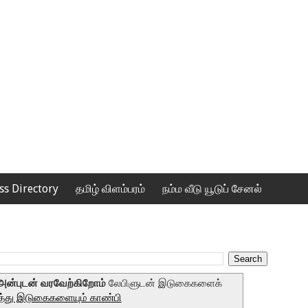
ss Directory
தமிழ் விளம்பரம்
நம்ம வீடு யூடுப் சேனல்
ன்புடன் வரவேற்கிறோம்
லேபிளுடன் இடுகைகளைக்
து இடுகைகளையும் காண்பி