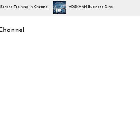
raining in Chennai
ADSKHAN Business Directory Launch – Chennai B
Channel