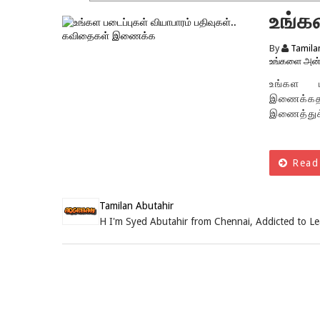
உங்க
பதிவ
By
Tamila
உங்களை அன்
உங்கள ப
இணைக்கத
இணைத்துக
Read
Tamilan Abutahir
H I'm Syed Abutahir from Chennai, Addicted to L