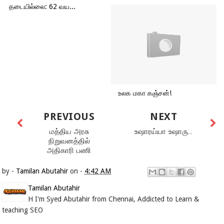
தடையில்லை: 62 வய...
உலக மகா கஞ்சன்!
PREVIOUS
NEXT
மத்திய அரசு
உஷாரய்யா உஷாரு...
நிறுவனத்தில்
அதிகாரி பணி
by -
Tamilan Abutahir
on -
4:42 AM
Tamilan Abutahir
H I'm Syed Abutahir from Chennai, Addicted to Learn &
teaching SEO