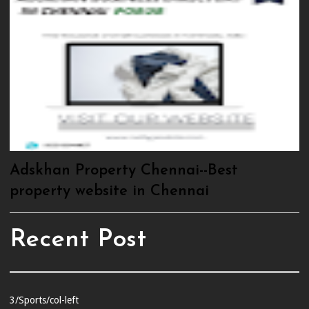
Adskhan Property Chennai--Best
property website in Chennai
Recent Post
3/Sports/col-left