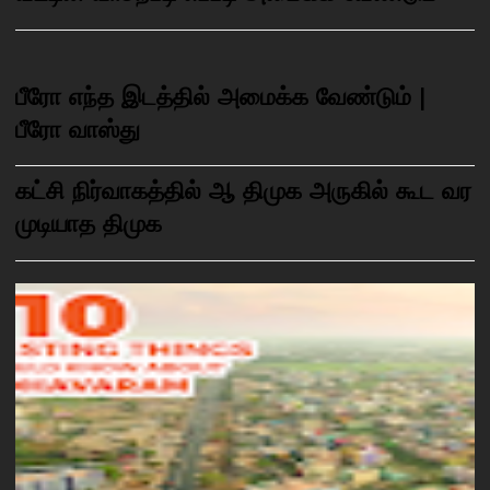
பீரோ எந்த இடத்தில் அமைக்க வேண்டும் |
பீரோ வாஸ்து
கட்சி நிர்வாகத்தில் ஆ திமுக அருகில் கூட வர
முடியாத திமுக