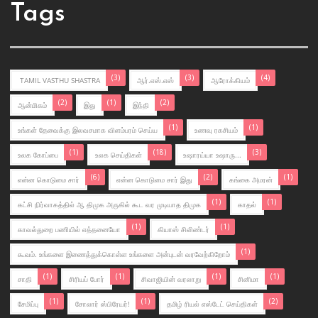
Tags
(3)
(3)
(4)
TAMIL VASTHU SHASTRA
ஆர்.எஸ்.எஸ்
ஆரோக்கியம்
(2)
(1)
(2)
ஆன்மிகம்
இது
இந்தி
(1)
(1)
உங்கள் தேவைக்கு இலவசமாக விளம்பரம் செய்ய
உணவு ரகசியம்
(1)
(18)
(3)
உலக கோப்பை
உலக செய்திகள்
உஷாரய்யா உஷாரு...
(6)
(2)
(1)
என்ன கொடுமை சார்
என்ன கொடுமை சார் இது
கங்கை அமரன்
(1)
(1)
கட்சி நிர்வாகத்தில் ஆ திமுக அருகில் கூட வர முடியாத திமுக
காதல்
(1)
(1)
காவல்துறை பணியில் எத்தனையோ
கியாஸ் சிலிண்டர்
(1)
கூவம். உங்களை இணைத்துக்கொள்ள உங்களை அன்புடன் வரவேற்கிறோம்
(1)
(1)
(1)
(1)
சாதி
சிரியப் போர்
சிவாஜியின் வரலாறு
சினிமா
(1)
(1)
(2)
சேமிப்பு
சோலார் ஸ்பிரேயர்!
தமிழ் ரியல் எஸ்டேட் செய்திகள்