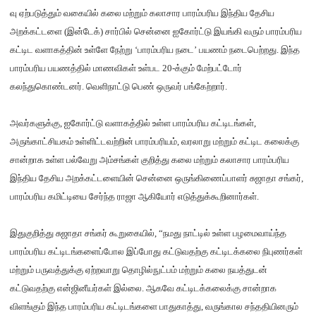
வு ஏற்படுத்தும் வகையில் கலை மற்றும் கலாசார பாரம்பரிய இந்திய தேசிய
அறக்கட்டளை (இன்டேக்) சார்பில் சென்னை ஐகோர்ட்டு இயங்கி வரும் பாரம்பரிய
கட்டிட வளாகத்தின் உள்ளே நேற்று ‘பாரம்பரிய நடை’ பயணம் நடைபெற்றது. இந்த
பாரம்பரிய பயணத்தில் மாணவிகள் உள்பட 20-க்கும் மேற்பட்டோர்
கலந்துகொண்டனர். வெளிநாட்டு பெண் ஒருவர் பங்கேற்றார்.
அவர்களுக்கு, ஐகோர்ட்டு வளாகத்தில் உள்ள பாரம்பரிய கட்டிடங்கள்,
அருங்காட்சியகம் உள்ளிட்டவற்றின் பாரம்பரியம், வரலாறு மற்றும் கட்டிட கலைக்கு
சான்றாக உள்ள பல்வேறு அம்சங்கள் குறித்து கலை மற்றும் கலாசார பாரம்பரிய
இந்திய தேசிய அறக்கட்டளையின் சென்னை ஒருங்கிணைப்பாளர் சுஜாதா சங்கர்,
பாரம்பரிய கமிட்டியை சேர்ந்த ராஜா ஆகியோர் எடுத்துக்கூறினார்கள்.
இதுகுறித்து சுஜாதா சங்கர் கூறுகையில், “நமது நாட்டில் உள்ள பழமைவாய்ந்த
பாரம்பரிய கட்டிடங்களைப்போல இப்போது கட்டுவதற்கு கட்டிடக்கலை நிபுணர்கள்
மற்றும் பருவத்துக்கு ஏற்றவாறு தொழில்நுட்பம் மற்றும் கலை நயத்துடன்
கட்டுவதற்கு என்ஜினீயர்கள் இல்லை. ஆகவே கட்டிடக்கலைக்கு சான்றாக
விளங்கும் இந்த பாரம்பரிய கட்டிடங்களை பாதுகாத்து, வருங்கால சந்ததியினரும்