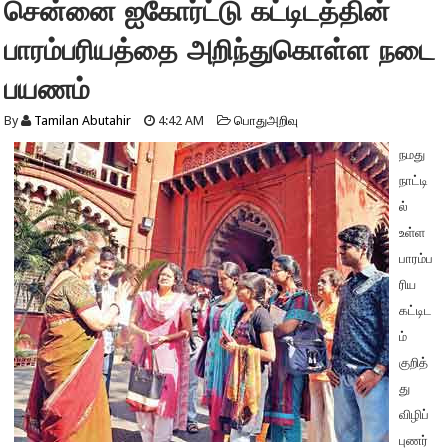
சென்னை ஐகோர்ட்டு கட்டிடத்தின்
பாரம்பரியத்தை அறிந்துகொள்ள நடை
பயணம்
By
Tamilan Abutahir
4:42 AM
பொதுஅறிவு
நமது
நாட்டி
ல்
உள்ள
பாரம்ப
ரிய
கட்டிட
ம்
குறித்
து
விழிப்
புணர்