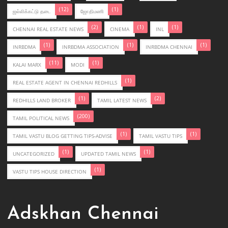
(12)
(1)
ஜல்லிக்கட்டு தடை
ஜோதிமணி
(2)
(1)
(1)
CHENNAI REAL ESTATE NEWS
CINEMA
INL
(1)
(1)
(1)
INRBDMA
INRBDMA ASSOCIATION
INRBDMA CHENNAI
(11)
(1)
KALAI MARX
MODI
(1)
REAL ESTATE AGENT IN CHENNAI REDHILLS
(1)
(2)
REDHILLS LAND BROKER
TAMIL LATEST NEWS
(200)
TAMIL POLITICAL NEWS
(1)
(1)
TAMIL VASTU BLOG GETTING TIPS-ADVISE
TAMIL VASTU TIPS
(1)
(1)
UNCATEGORIZED
UPDATED TAMIL NEWS
(1)
VASTU TIPS HOUSE DIRECTION
Adskhan Chennai