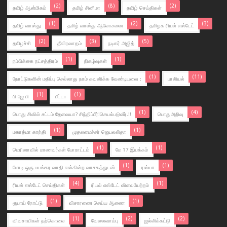
(2)
(8)
(2)
தமிழ் ஆன்மிகம்
தமிழ் சினிமா
தமிழ் செய்திகள்
(1)
(2)
(3)
தமிழ் வாஸ்து
தமிழ் வாஸ்து ஆலோசனை
தமிழக ரியல் எஸ்டேட்
(2)
(3)
(5)
தமிழச்சி‬
தீவிரவாதம்
நடிகர் அஜித்
(1)
(1)
நம்பிக்கை நட்சத்திரம்
நிகழ்வுகள்
(1)
(11)
நோட்டுகளின் மதிப்பு செல்லாது நாம் கவனிக்க வேண்டியவை :
பாலியல்
(1)
(1)
பி ஜே பி
பீட்டா
(1)
(4)
பொது சிவில் சட்டம் தேவையா? சிந்திப்பீர்!செயல்படுவீர்.!!
பொதுஅறிவு
(1)
(1)
மகாத்மா காந்தி
முதலமைச்சர் ஜெயலலிதா
(1)
(1)
மெரினாவில் மாணவர்கள் போராட்டம்
மே 17 இயக்கம்
(1)
(1)
மோடி ஒரு பயங்கர வாதி என்கின்ற வாசகத்துடன்
ரஸ்யா
(4)
(1)
ரியல் எஸ்டேட் செய்திகள்
ரியல் எஸ்டேட் விலையேற்றம்
(1)
(1)
ரூபாய் நோட்டு
விசாரணை செய்ய ஆணை
(1)
(2)
(2)
விவசாயிகள் தற்கொலை
வேலைவாய்பு
ஜ‌ல்லிக்க‌ட்டு